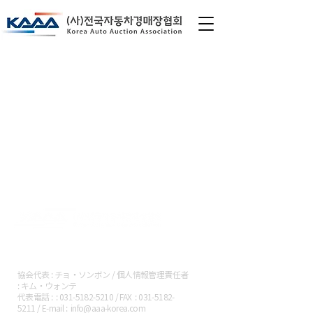
〔社〕全国AA協会
協会代表 : チョ・ソンボン / 個人情報管理責任者
: キム・ウォンテ
代表電話 : :
031-5182-5210
/ FAX :
031-5182-
5211
/ E-mail :
info@aaa-korea.com