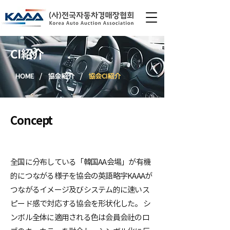
CI紹介
/
/
HOME
協会紹介
協会CI紹介
Concept
全国に分布している「韓国AA会場」が有機
的につながる様子を協会の英語略字KAAAが
つながるイメージ及びシステム的に速いス
ピード感で対応する協会を形状化した。 シ
ンボル全体に適用される色は会員会社のロ