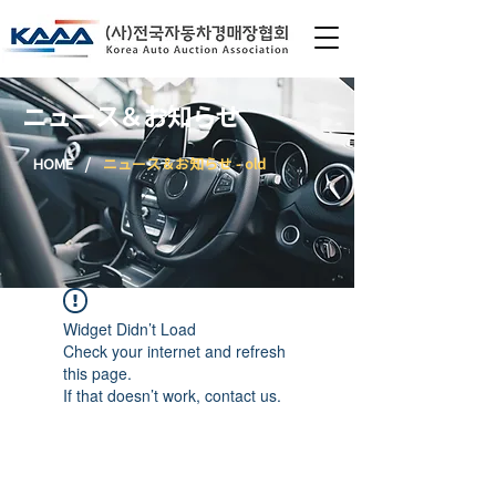
ニュース＆お知らせ
/
HOME
ニュース＆お知らせ - old
Widget Didn’t Load
Check your internet and refresh
this page.
If that doesn’t work, contact us.